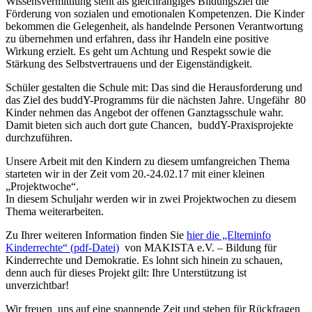
Wissensvermittlung steht als gleichrangiges Bildungsziel die
Förderung von sozialen und emotionalen Kompetenzen. Die Kinder
bekommen die Gelegenheit, als handelnde Personen Verantwortung
zu übernehmen und erfahren, dass ihr Handeln eine positive
Wirkung erzielt. Es geht um Achtung und Respekt sowie die
Stärkung des Selbstvertrauens und der Eigenständigkeit.
Schüler gestalten die Schule mit: Das sind die Herausforderung und
das Ziel des buddY-Programms für die nächsten Jahre. Ungefähr 80
Kinder nehmen das Angebot der offenen Ganztagsschule wahr.
Damit bieten sich auch dort gute Chancen, buddY-Praxisprojekte
durchzuführen.
Unsere Arbeit mit den Kindern zu diesem umfangreichen Thema
starteten wir in der Zeit vom 20.-24.02.17 mit einer kleinen
„Projektwoche“.
In diesem Schuljahr werden wir in zwei Projektwochen zu diesem
Thema weiterarbeiten.
Zu Ihrer weiteren Information finden Sie
hier die „Elterninfo
Kinderrechte“ (pdf-Datei)
von MAKISTA e.V. – Bildung für
Kinderrechte und Demokratie. Es lohnt sich hinein zu schauen,
denn auch für dieses Projekt gilt: Ihre Unterstützung ist
unverzichtbar!
Wir freuen uns auf eine spannende Zeit und stehen für Rückfragen