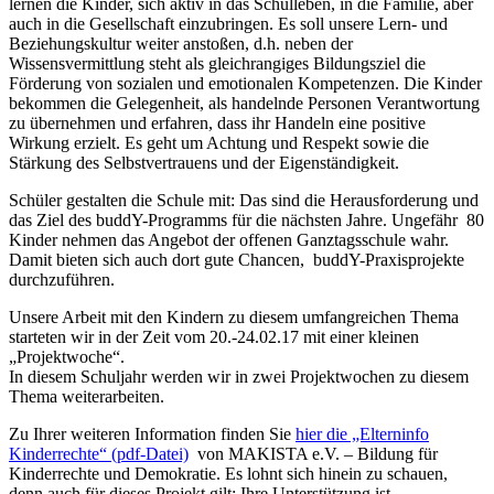
lernen die Kinder, sich aktiv in das Schulleben, in die Familie, aber
auch in die Gesellschaft einzubringen. Es soll unsere Lern- und
Beziehungskultur weiter anstoßen, d.h. neben der
Wissensvermittlung steht als gleichrangiges Bildungsziel die
Förderung von sozialen und emotionalen Kompetenzen. Die Kinder
bekommen die Gelegenheit, als handelnde Personen Verantwortung
zu übernehmen und erfahren, dass ihr Handeln eine positive
Wirkung erzielt. Es geht um Achtung und Respekt sowie die
Stärkung des Selbstvertrauens und der Eigenständigkeit.
Schüler gestalten die Schule mit: Das sind die Herausforderung und
das Ziel des buddY-Programms für die nächsten Jahre. Ungefähr 80
Kinder nehmen das Angebot der offenen Ganztagsschule wahr.
Damit bieten sich auch dort gute Chancen, buddY-Praxisprojekte
durchzuführen.
Unsere Arbeit mit den Kindern zu diesem umfangreichen Thema
starteten wir in der Zeit vom 20.-24.02.17 mit einer kleinen
„Projektwoche“.
In diesem Schuljahr werden wir in zwei Projektwochen zu diesem
Thema weiterarbeiten.
Zu Ihrer weiteren Information finden Sie
hier die „Elterninfo
Kinderrechte“ (pdf-Datei)
von MAKISTA e.V. – Bildung für
Kinderrechte und Demokratie. Es lohnt sich hinein zu schauen,
denn auch für dieses Projekt gilt: Ihre Unterstützung ist