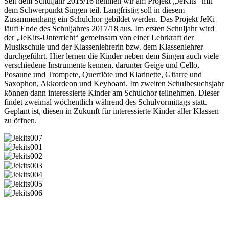
Seit dem Schuljahr 2015/16 nehmen wir am Projekt „JeKits“ mit
dem Schwerpunkt Singen teil. Langfristig soll in diesem
Zusammenhang ein Schulchor gebildet werden. Das Projekt JeKi
läuft Ende des Schuljahres 2017/18 aus. Im ersten Schuljahr wird
der „JeKits-Unterricht“ gemeinsam von einer Lehrkraft der
Musikschule und der Klassenlehrerin bzw. dem Klassenlehrer
durchgeführt. Hier lernen die Kinder neben dem Singen auch viele
verschiedene Instrumente kennen, darunter Geige und Cello,
Posaune und Trompete, Querflöte und Klarinette, Gitarre und
Saxophon, Akkordeon und Keyboard. Im zweiten Schulbesuchsjahr
können dann interessierte Kinder am Schulchor teilnehmen. Dieser
findet zweimal wöchentlich während des Schulvormittags statt.
Geplant ist, diesen in Zukunft für interessierte Kinder aller Klassen
zu öffnen.